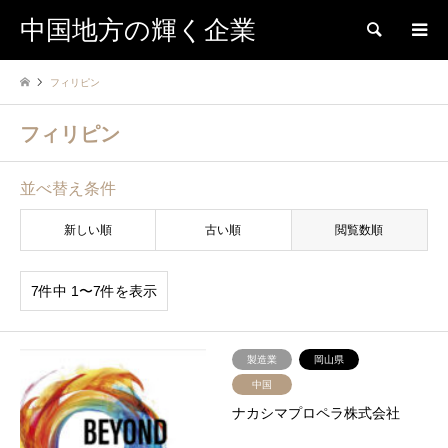
中国地方の輝く企業
検索
フィリピン
フィリピン
並べ替え条件
新しい順
古い順
閲覧数順
7件中 1〜7件を表示
製造業
岡山県
中国
ナカシマプロペラ株式会社