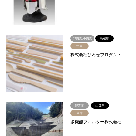
卸売業,小売業
島根県
中国
株式会社ひろせプロダクト
製造業
山口県
台湾
多機能フィルター株式会社