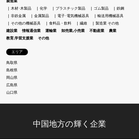
製造業
木材･木製品
化学
プラスチック製品
ゴム製品
鉄鋼
非鉄金属
金属製品
電子･電気機械器具
輸送用機械器具
その他の機械器具
食料品・飲料
繊維
製造業 その他
建設業
情報通信業
運輸業
卸売業,小売業
不動産業
農業
教育,学習支援業
その他
エリア
鳥取県
島根県
岡山県
広島県
山口県
中国地方の輝く企業