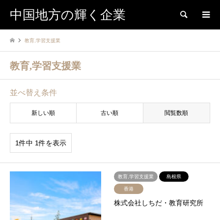
中国地方の輝く企業
検索
教育,学習支援業
教育,学習支援業
並べ替え条件
新しい順
古い順
閲覧数順
1件中 1件を表示
教育,学習支援業
島根県
香港
株式会社しちだ・教育研究所