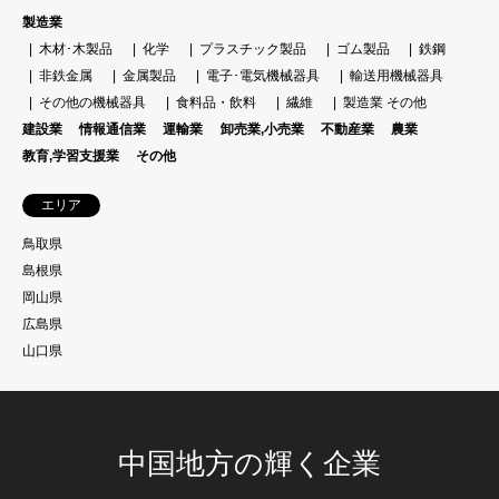
製造業
木材･木製品
化学
プラスチック製品
ゴム製品
鉄鋼
非鉄金属
金属製品
電子･電気機械器具
輸送用機械器具
その他の機械器具
食料品・飲料
繊維
製造業 その他
建設業
情報通信業
運輸業
卸売業,小売業
不動産業
農業
教育,学習支援業
その他
エリア
鳥取県
島根県
岡山県
広島県
山口県
中国地方の輝く企業