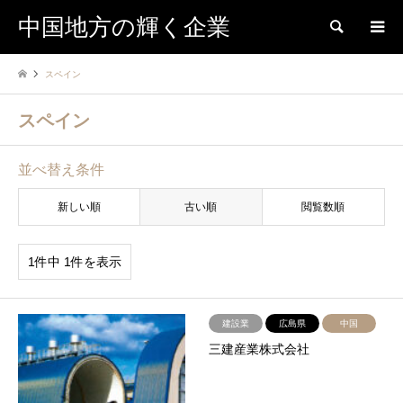
中国地方の輝く企業
検索
スペイン
スペイン
並べ替え条件
新しい順
古い順
閲覧数順
1件中 1件を表示
建設業
広島県
中国
三建産業株式会社