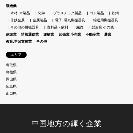
製造業
木材･木製品
化学
プラスチック製品
ゴム製品
鉄鋼
非鉄金属
金属製品
電子･電気機械器具
輸送用機械器具
その他の機械器具
食料品・飲料
繊維
製造業 その他
建設業
情報通信業
運輸業
卸売業,小売業
不動産業
農業
教育,学習支援業
その他
エリア
鳥取県
島根県
岡山県
広島県
山口県
中国地方の輝く企業