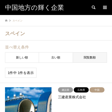
中国地方の輝く企業
検索
スペイン
スペイン
並べ替え条件
新しい順
古い順
閲覧数順
1件中 1件を表示
建設業
広島県
中国
三建産業株式会社