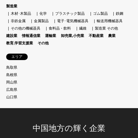
製造業
木材･木製品
化学
プラスチック製品
ゴム製品
鉄鋼
非鉄金属
金属製品
電子･電気機械器具
輸送用機械器具
その他の機械器具
食料品・飲料
繊維
製造業 その他
建設業
情報通信業
運輸業
卸売業,小売業
不動産業
農業
教育,学習支援業
その他
エリア
鳥取県
島根県
岡山県
広島県
山口県
中国地方の輝く企業