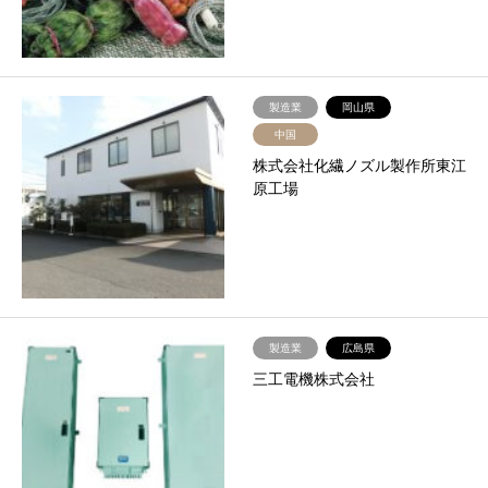
製造業
岡山県
中国
株式会社化繊ノズル製作所東江
原工場
製造業
広島県
三工電機株式会社