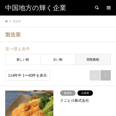
中国地方の輝く企業
検索
製造業
製造業
並べ替え条件
新しい順
古い順
閲覧数順
114件中 1〜40件を表示


製造業
広島県
クニヒロ株式会社