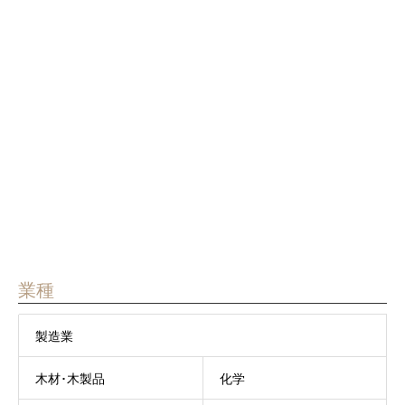
製造業
広島県
株式会社オービス


業種
製造業
木材･木製品
化学