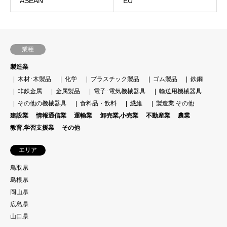
ASEAN
EU
業種
製造業
木材･木製品
化学
プラスチック製品
ゴム製品
鉄鋼
非鉄金属
金属製品
電子･電気機械器具
輸送用機械器具
その他の機械器具
食料品・飲料
繊維
製造業 その他
建設業
情報通信業
運輸業
卸売業,小売業
不動産業
農業
教育,学習支援業
その他
エリア
鳥取県
島根県
岡山県
広島県
山口県