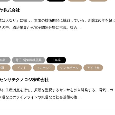
ヤ株式会社
業は人なり」に徹し、無限の技術開発に挑戦している。創業120年を超
史の中、繊維業界から電子関連分野に挑戦。複合…
造業
電子･電気機械器具
広島県
中国
インド
マレーシア
シンガポール
アメリカ
センサテクノロジ株式会社
島に生産拠点を持ち、振動を監視するセンサを独自開発する。電気、ガ
水道などのライフラインや鉄道など社会基盤の維…