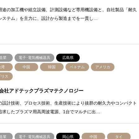
用途の加工機や組立設備、計測設備など専用機設備と、自社製品「耐久
システム」を主力に、設計から製造までを一貫し…
造業
電子･電気機械器具
広島県
台湾
中国
韓国
ベトナム
アメリカ
ギリス
会社アドテックプラズマテクノロジー
の設計技術、プロセス技術、生産技術により抜群の耐久力やコンパクト
追求したプラズマ用高周波電源、1台でマルチに出…
造業
電子･電気機械器具
岡山県
中国
タイ