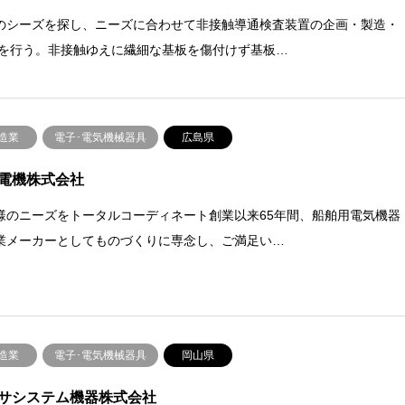
のシーズを探し、ニーズに合わせて⾮接触導通検査装置の企画・製造・
 を⾏う。⾮接触ゆえに繊細な基板を傷付けず基板…
造業
電子･電気機械器具
広島県
電機株式会社
様のニーズをトータルコーディネート創業以来65年間、船舶用電気機器
業メーカーとしてものづくりに専念し、ご満足い…
造業
電子･電気機械器具
岡山県
サシステム機器株式会社