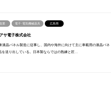
造業
電子･電気機械器具
広島県
アサ電子株式会社
年来液晶パネル製造に従事し、国内や海外に向けて主に車載用の液晶パネ
品を送り出している。日本製ならではの熟練と匠…