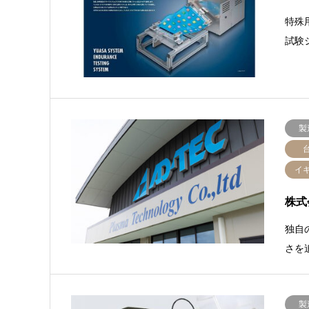
特殊
試験
製
イ
株式
独自
さを
製