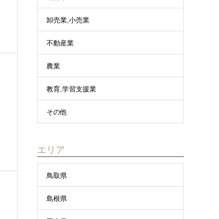
卸売業,小売業
不動産業
農業
教育,学習支援業
その他
エリア
鳥取県
島根県