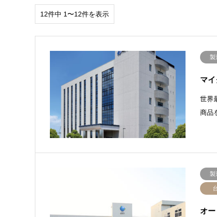
12件中 1〜12件を表示
製
マイ
世界
商品
製
オー