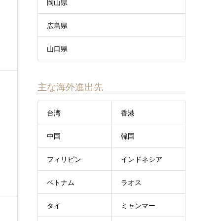
岡山県
広島県
山口県
主な海外進出先
台湾
香港
中国
韓国
フィリピン
インドネシア
ベトナム
ラオス
タイ
ミャンマー