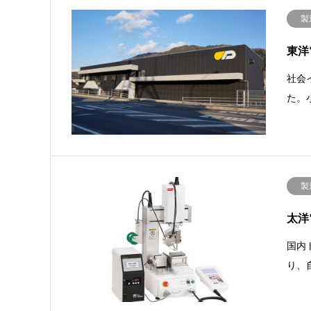
製
東洋
社会
た。
製
太洋
国内
り、