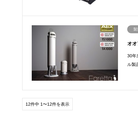
製
オオ
30
ル製
12件中 1〜12件を表示