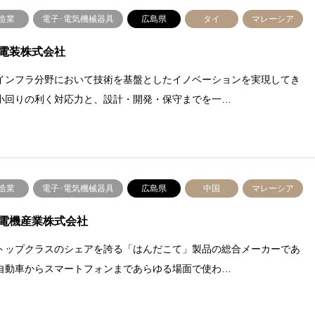
造業
電子･電気機械器具
広島県
タイ
マレーシア
電装株式会社
インフラ分野において技術を基盤としたイノベーションを実現してき
小回りの利く対応力と、設計・開発・保守までを一…
造業
電子･電気機械器具
広島県
中国
マレーシア
電機産業株式会社
トップクラスのシェアを誇る「はんだこて」製品の総合メーカーであ
自動車からスマートフォンまであらゆる場面で使わ…