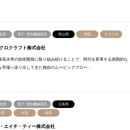
造業
電子･電気機械器具
岡山県
韓国
アメリカ
クロクラフト株式会社
最高水準の技術開発に取り組み続けることで、時代を変革する画期的な
を市場へ送り出してきた独自のムービングプロー…
造業
電子･電気機械器具
広島県
台湾
中国
韓国
・エイチ・ティー株式会社