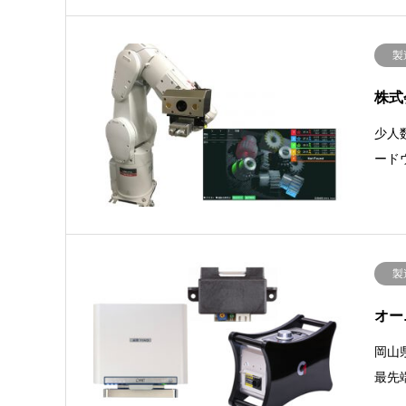
製
株式
少人
ード
製
オー
岡山
最先