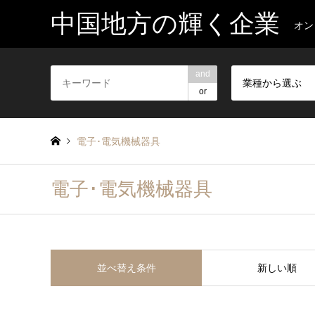
中国地方の輝く企業
オン
and
業種から選ぶ
or
電子･電気機械器具
電子･電気機械器具
並べ替え条件
新しい順