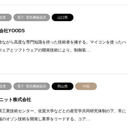
造業
電子･電気機械器具
山口県
会社YOODS
数ながら高度な専門知識を持った技術者を擁する。マイコンを使ったハ
ウェアとソフトウェアの開発技術により、制御装…
造業
電子･電気機械器具
岡山県
中国
ニット株式会社
県工業技術センター、佐賀大学などとの産官学共同研究体制の下、常に
端のオゾン技術を開発し業界をリードする。コア…