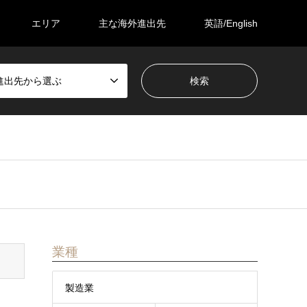
エリア
主な海外進出先
英語/English
進出先から選ぶ
業種
製造業