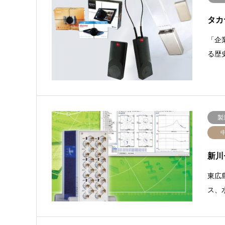
タカ
「企
る歴
製
新川
東広
ス、