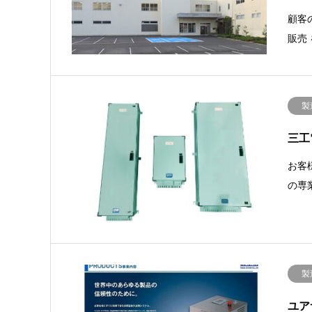
顧客
販売
製
三工
お客
の専
製
ユア