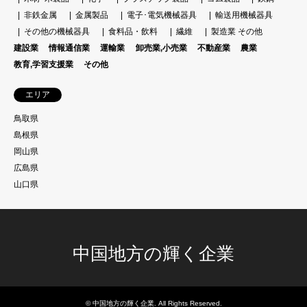
非鉄金属
金属製品
電子･電気機械器具
輸送用機械器具
その他の機械器具
食料品・飲料
繊維
製造業 その他
建設業
情報通信業
運輸業
卸売業,小売業
不動産業
農業
教育,学習支援業
その他
エリア
鳥取県
島根県
岡山県
広島県
山口県
中国地方の輝く企業
©
中国地方の輝く企業
. All Rights Reserved.