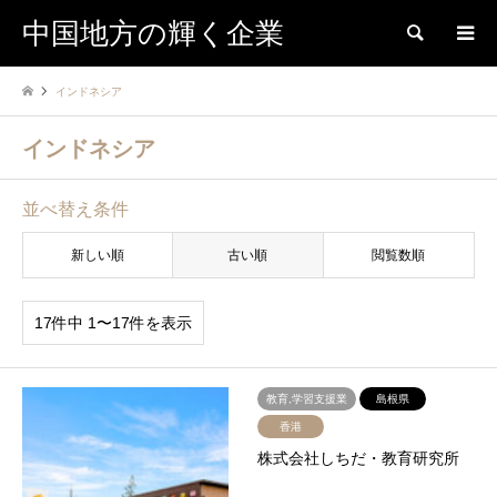
中国地方の輝く企業
検索
インドネシア
インドネシア
並べ替え条件
新しい順
古い順
閲覧数順
17件中 1〜17件を表示
教育,学習支援業
島根県
香港
株式会社しちだ・教育研究所