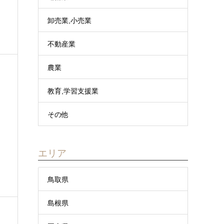
卸売業,小売業
不動産業
農業
教育,学習支援業
その他
エリア
、
鳥取県
島根県