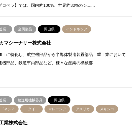
プロペラ】では、国内約100%、世界約30%のシェ…
造業
金属製品
岡山県
インドネシア
カマシーナリー株式会社
加工に特化し、航空機部品から半導体製造装置部品、重工業において
建機部品、鉄道車両部品など、様々な産業の機械部…
造業
輸送用機械器具
岡山県
ンドネシア
タイ
マレーシア
アメリカ
メキシコ
工業株式会社