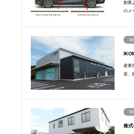
創業
のメ
製
IK
産業
造、
製
株式