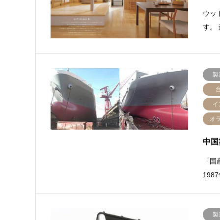
ウッ
す。
製
イ
オ
中国
「国
19
製