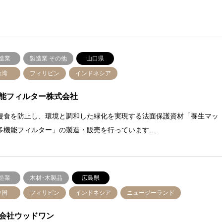
造業
製造業 その他
山口県
台湾
フィリピン
インドネシア
能フィルター株式会社
侵食を防止し、環境と調和した緑化を実現する法面保護資材「養生マッ
多機能フィルター」の製造・販売を行っています…
造業
木材･木製品
広島県
中国
フィリピン
インドネシア
ニュージーランド
会社ウッドワン