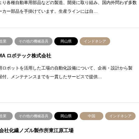
より各種自動車用部品などの製造、開発に取り組み、国内外問わず多数
ーカー部品を手掛けています。生産ラインには自…
造業
その他の機械器具
岡山県
インドネシア
OMA ロボテック株式会社
用ロボットを活用した工場の自動化設備について、企画・設計から製
据付、メンテナンスまでを一貫したサービスで提供…
造業
その他の機械器具
岡山県
中国
インドネシア
会社化繊ノズル製作所東江原工場