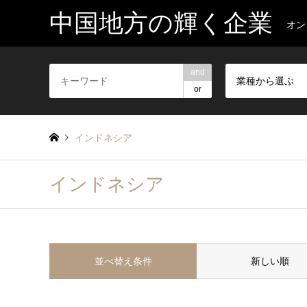
中国地方の輝く企業
オン
and
業種から選ぶ
or
インドネシア
インドネシア
並べ替え条件
新しい順