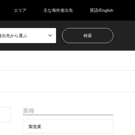
エリア
主な海外進出先
英語/English
進出先から選ぶ
業種
製造業