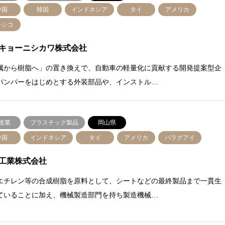
中国
韓国
インドネシア
タイ
アメリカ
キシコ
キョーニシカワ株式会社
属から樹脂へ」の置き換えで、自動車の軽量化に貢献する開発提案型企
バンパーをはじめとする外装部品や、インストル…
造業
プラスチック製品
岡山県
中国
インドネシア
タイ
アメリカ
パラグアイ
工業株式会社
エチレン等の合成樹脂を原料として、シートなどの最終製品まで一貫生
ていることに加え、機械製造部門を持ち製造機械…