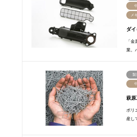
メ
ダイ
「金
業。
製
萩原
ポリ
産し