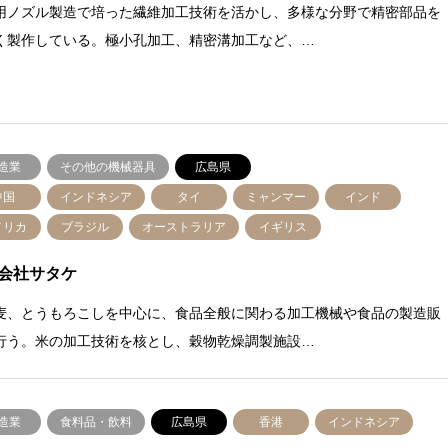
用ノズル製造で培った繊維加工技術を活かし、多様な分野で精密部品を
く製作している。極小孔加工、精密溝加工など、…
造業
その他の機械器具
広島県
中国
インドネシア
タイ
ミャンマー
インド
メリカ
ブラジル
オーストラリア
イギリス
会社サタケ
麦、とうもろこしを中心に、食品全般に関わる加工機械や食品の製造販
行う。米の加工技術を核とし、穀物乾燥調製施設…
造業
食料品・飲料
広島県
香港
インドネシア