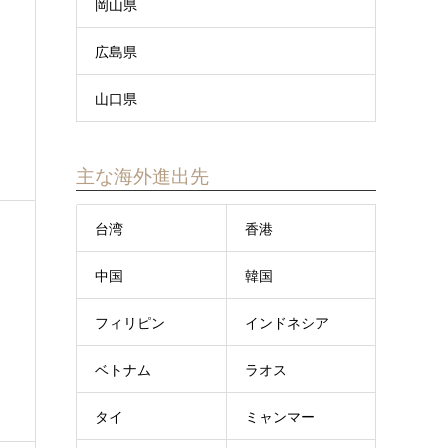
岡山県
広島県
山口県
主な海外進出先
台湾
香港
中国
韓国
フィリピン
インドネシア
ベトナム
ラオス
タイ
ミャンマー