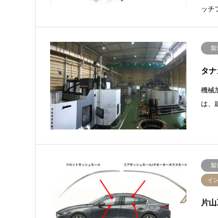
ッチ
製
タナ
機械
は、
製
イ
片山