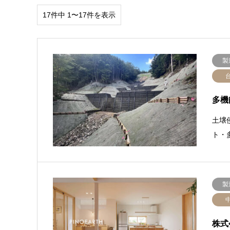
17件中 1〜17件を表示
製
多機
土壌
ト・
製
株式