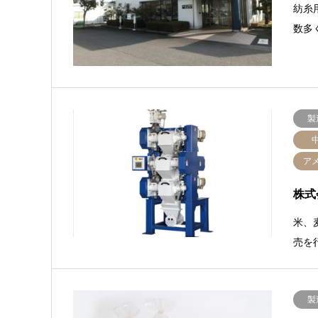
紡糸
数多
製
ア
株式
米、
売を
製