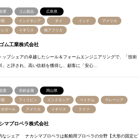
造業
ゴム製品
広島県
中国
インドネシア
タイ
インド
アメリカ
キシコ
イギリス
南アフリカ
ゴム工業株式会社
トップシェアの卓越したシール＆フォームエンジニアリングで、「技術
川」と評され、高い信頼を獲得し、顧客に「安心…
造業
非鉄金属
岡山県
中国
フィリピン
インドネシア
ベトナム
マレーシア
ンガポール
アメリカ
イギリス
ドイツ
シマプロペラ株式会社
的なシェア ナカシマプロペラは船舶用プロペラの分野【大形の固定ピ