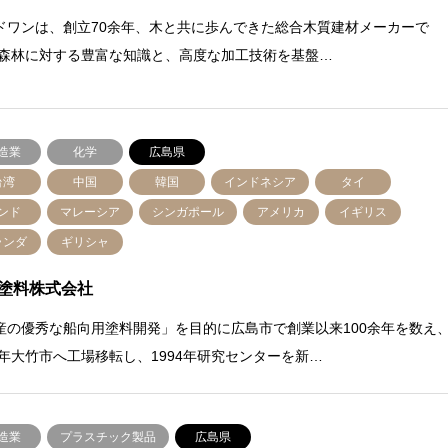
ドワンは、創立70余年、木と共に歩んできた総合木質建材メーカーで
 森林に対する豊富な知識と、高度な加工技術を基盤…
造業
化学
広島県
台湾
中国
韓国
インドネシア
タイ
ンド
マレーシア
シンガポール
アメリカ
イギリス
ランダ
ギリシャ
塗料株式会社
産の優秀な船向用塗料開発」を目的に広島市で創業以来100余年を数え
87年大竹市へ工場移転し、1994年研究センターを新…
造業
プラスチック製品
広島県